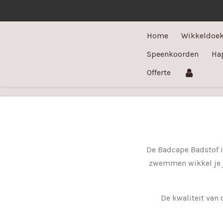
Ga
direct
Home
Wikkeldoe
naar
de
Speenkoorden
Ha
hoofdinhoud
Offerte
De Badcape Badstof i
zwemmen wikkel je j
De kwaliteit van