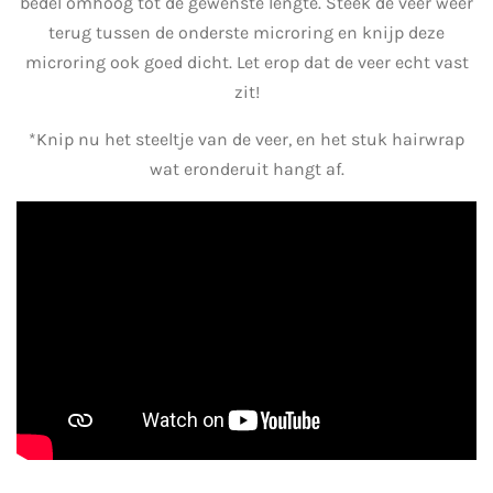
bedel omhoog tot de gewenste lengte. Steek de veer weer
terug tussen de onderste microring en knijp deze
microring ook goed dicht. Let erop dat de veer echt vast
zit!
*Knip nu het steeltje van de veer, en het stuk hairwrap
wat eronderuit hangt af.