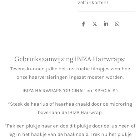
zelf inkorten!
D
D
S
D
e
e
h
e
l
e
a
l
e
l
r
e
n
e
n
Gebruiksaanwijzing IBIZA Hairwraps:
Tevens kunnen jullie het instructie filmpjes zien hoe
onze haarversieringen ingezet moeten worden.
IBIZA HAIRWRAPS ‘ORIGINAL’ en ‘SPECIALS’:
*Steek de haarlus of haarhaaknaald door de microring
bovenaan de IBIZA Hairwrap.
*Pak een plukje haar en doe dit plukje door de lus heen of
leg in het haakje van de haaknaald. Trek nu het plukje