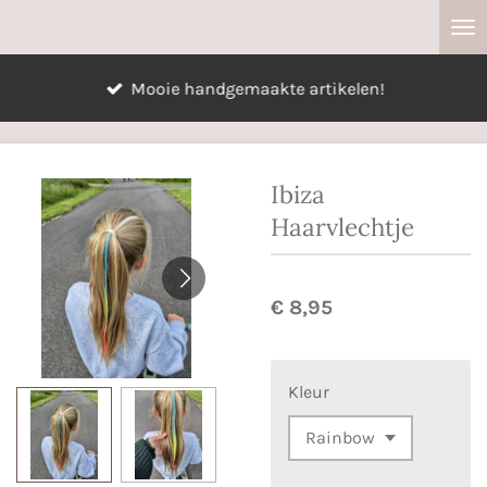
Ga
direct
naar
Mooie handgemaakte artikelen!
de
hoofdinhoud
Ibiza
Haarvlechtje
€ 8,95
Kleur