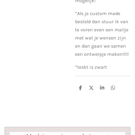
mogelijk!
*Als je custom made
besteld dan stuur ik van
te voren even een mailje
met wat je wensen zijn
en dan gaan we samen
een ontwerpje maken!!!!!
*teskt is zwart
D
D
S
D
e
e
h
e
l
e
a
l
e
l
r
e
n
e
n