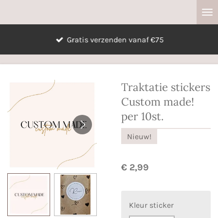
Ga
direct
naar
Gratis verzenden vanaf €75
de
hoofdinhoud
Traktatie stickers
Custom made!
per 10st.
Nieuw!
€ 2,99
Kleur sticker