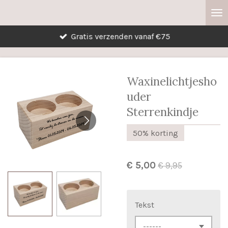
Ga
direct
Gratis verzenden vanaf €75
naar
de
hoofdinhoud
Waxinelichtjesho
uder
Sterrenkindje
50% korting
€ 5,00
€ 9,95
Tekst