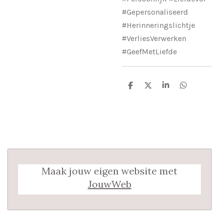
#Gepersonaliseerd
#Herinneringslichtje
#VerliesVerwerken
#GeefMetLiefde
D
D
S
D
e
e
h
e
l
e
a
l
e
l
r
e
n
e
n
Maak jouw eigen website met
JouwWeb