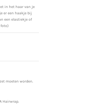
iet in het haar van je
e er een haakje bij
n een elastiekje of
 foto)
ezet moeten worden.
A Hairwrap.