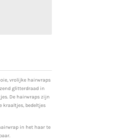
ie, vrolijke hairwraps
end glitterdraad in
tjes. De hairwraps zijn
 kraaltjes, bedeltjes
airwrap in het haar te
baar.