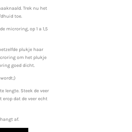
 haaknaald. Trek nu het
dhuid toe.
e microring, op 1 a 1,5
etzelfde plukje haar
icroring om het plukje
ring goed dicht.
wordt;)
e lengte. Steek de veer
 erop dat de veer echt
hangt af.