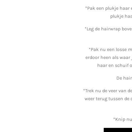
*Pak een plukje haar e
plukje ha
*Leg de hairwrap boven
*Pak nu een losse m
erdoor heen als waar 
haar en schuif 
De hai
*Trek nu de veer van d
weer terug tussen de 
*Knip nu