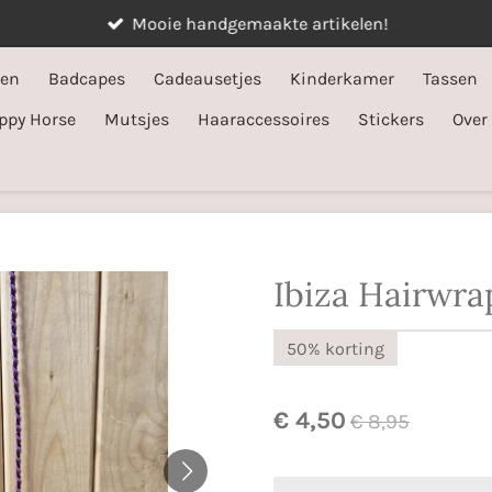
Mooie handgemaakte artikelen!
ken
Badcapes
Cadeausetjes
Kinderkamer
Tassen
ppy Horse
Mutsjes
Haaraccessoires
Stickers
Over
Ibiza Hairwra
50% korting
€ 4,50
€ 8,95