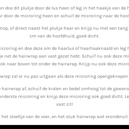
n doe dit plukje door de lus heen of leg in het haakje van de
ar door de microring heen en schuif de microring naar de hoof
op, of direct naast het plukje haar en knijp nu met een tang d
cm van de hoofdhuid, goed dicht.
icroring en doe deze om de haarlus of haarhaaknaald en leg h
je net de hairwrap aan vast gezet hebt. Schuif nu ook deze m
ook naar boven tot onder de hairwrap. Knijp nu ook deze micro
rwrap zal er nu pas uitgaan als deze microring opengeknepen 
e hairwrap af, schuif de kralen en bedel omhoog tot de gewenst
onderste microring en knijp deze microring ook goed dicht. Let
vast zit!
 het steeltje van de veer, en het stuk hairwrap wat eronderuit 