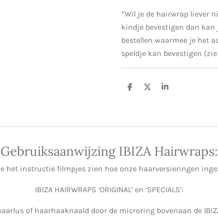
*Wil je de hairwrap liever n
kindje bevestigen dan kan j
bestellen waarmee je het aa
speldje kan bevestigen (zie
D
D
S
e
e
h
l
e
a
e
l
r
n
e
Gebruiksaanwijzing IBIZA Hairwraps:
ie het instructie filmpjes zien hoe onze haarversieringen ing
IBIZA HAIRWRAPS ‘ORIGINAL’ en ‘SPECIALS’:
haarlus of haarhaaknaald door de microring bovenaan de IBIZ