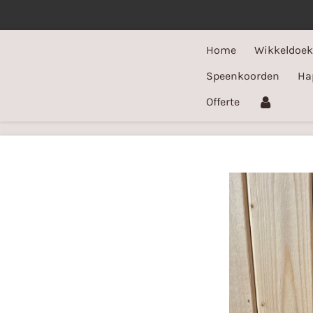
Ga
direct
Home
Wikkeldoe
naar
de
Speenkoorden
Ha
hoofdinhoud
Offerte