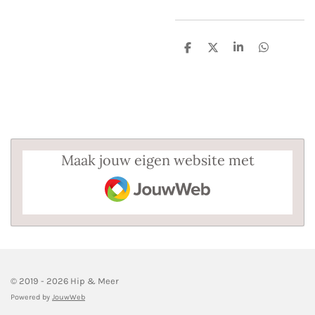
D
D
S
D
e
e
h
e
l
e
a
l
e
l
r
e
n
e
n
Maak jouw eigen website met
JouwWeb
© 2019 - 2026 Hip & Meer
Powered by
JouwWeb