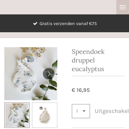
Ga
direct
naar
Gratis verzenden vanaf €75
de
hoofdinhoud
Speendoek
druppel
eucalyptus
€ 16,95
Uitgeschake