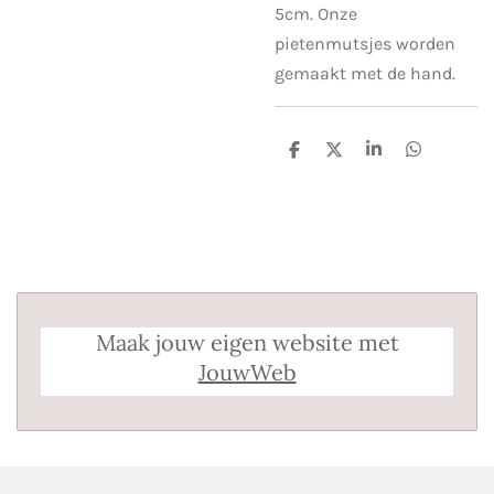
5cm. Onze
pietenmutsjes worden
gemaakt met de hand.
D
D
S
D
e
e
h
e
l
e
a
l
e
l
r
e
n
e
n
Maak jouw eigen website met
JouwWeb