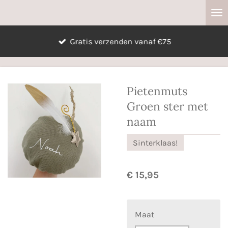
Ga
direct
naar
Gratis verzenden vanaf €75
de
hoofdinhoud
Pietenmuts
Groen ster met
naam
Sinterklaas!
€ 15,95
Maat