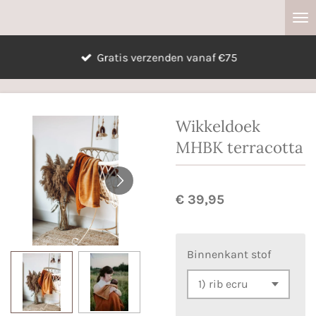
Ga
direct
naar
Gratis verzenden vanaf €75
de
hoofdinhoud
Wikkeldoek
MHBK terracotta
€ 39,95
Binnenkant stof