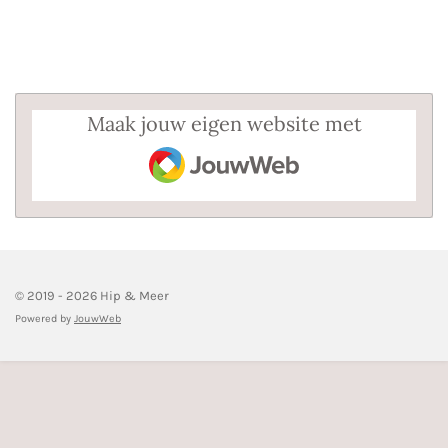
l
e
a
l
e
l
r
e
n
e
n
Maak jouw eigen website met
JouwWeb
© 2019 - 2026 Hip & Meer
Powered by
JouwWeb