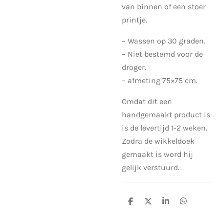
van binnen of een stoer
printje.
– Wassen op 30 graden.
– Niet bestemd voor de
droger.
– afmeting 75×75 cm.
Omdat dit een
handgemaakt product is
is de levertijd 1-2 weken.
Zodra de wikkeldoek
gemaakt is word hij
gelijk verstuurd.
D
D
S
D
e
e
h
e