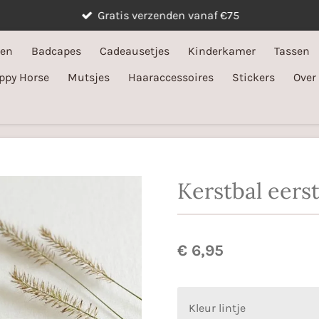
Gratis verzenden vanaf €75
ken
Badcapes
Cadeausetjes
Kinderkamer
Tassen
ppy Horse
Mutsjes
Haaraccessoires
Stickers
Over
Kerstbal eerst
€ 6,95
Kleur lintje