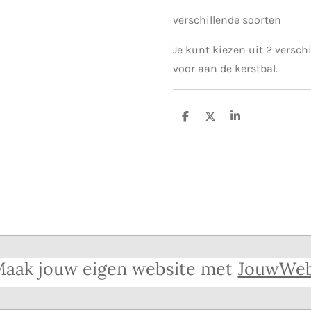
verschillende soorten
Je kunt kiezen uit 2 verschi
voor aan de kerstbal.
D
D
S
e
e
h
l
e
a
e
l
r
n
e
aak jouw eigen website met
JouwWe