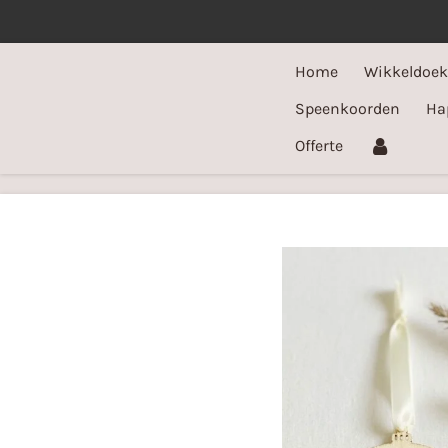
Ga
direct
Home
Wikkeldoe
naar
de
Speenkoorden
Ha
hoofdinhoud
Offerte