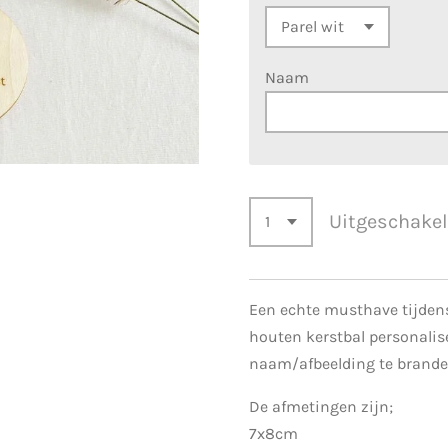
Naam
Uitgeschake
Een echte musthave tijden
houten kerstbal personalis
naam/afbeelding te branden
De afmetingen zijn;
7x8cm