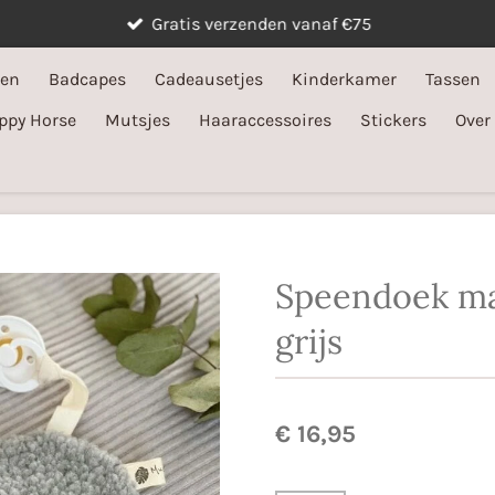
Gratis verzenden vanaf €75
ken
Badcapes
Cadeausetjes
Kinderkamer
Tassen
ppy Horse
Mutsjes
Haaraccessoires
Stickers
Over
Speendoek ma
grijs
€ 16,95