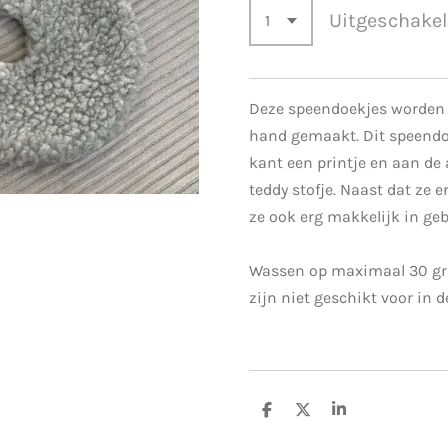
Uitgeschake
Deze speendoekjes worden m
hand gemaakt. Dit speendo
kant een printje en aan de
teddy stofje. Naast dat ze e
ze ook erg makkelijk in ge
Wassen op maximaal 30 gr
zijn niet geschikt voor in d
D
D
S
e
e
h
l
e
a