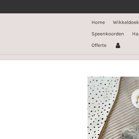
Ga
direct
Home
Wikkeldoe
naar
de
Speenkoorden
Ha
hoofdinhoud
Offerte