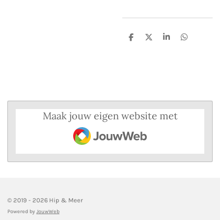
D
D
S
D
e
e
h
e
l
e
a
l
e
l
r
e
n
e
n
Maak jouw eigen website met
JouwWeb
© 2019 - 2026 Hip & Meer
Powered by
JouwWeb