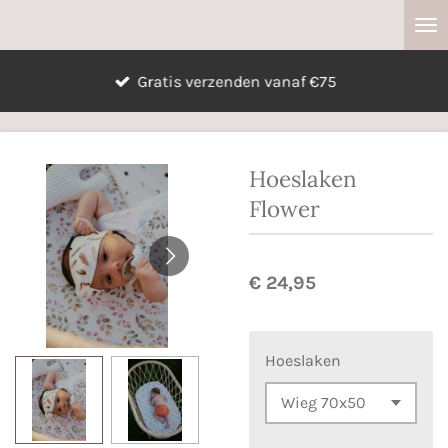
Ga
direct
naar
Gratis verzenden vanaf €75
de
hoofdinhoud
Hoeslaken
Flower
€ 24,95
Hoeslaken