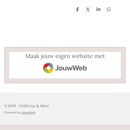
D
D
S
D
e
e
h
e
l
e
a
l
e
l
r
e
n
e
n
Maak jouw eigen website met
JouwWeb
© 2019 - 2026 Hip & Meer
Powered by
JouwWeb