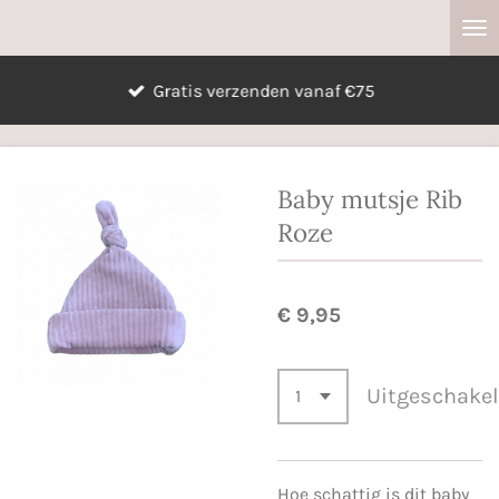
Ga
direct
naar
Gratis verzenden vanaf €75
de
hoofdinhoud
Baby mutsje Rib
Roze
€ 9,95
Uitgeschake
Hoe schattig is dit baby