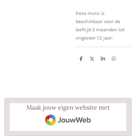
Deze muts is
beschikbaar voor de
leeftijd 3 maanden tot
ongeveer 1.5 jaar.
D
D
S
D
e
e
h
e
l
e
a
l
e
l
r
e
n
e
n
Maak jouw eigen website met
JouwWeb