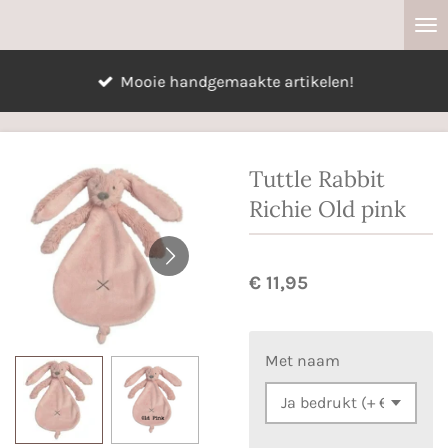
Ga
direct
naar
Mooie handgemaakte artikelen!
de
hoofdinhoud
Tuttle Rabbit
Richie Old pink
€ 11,95
Met naam