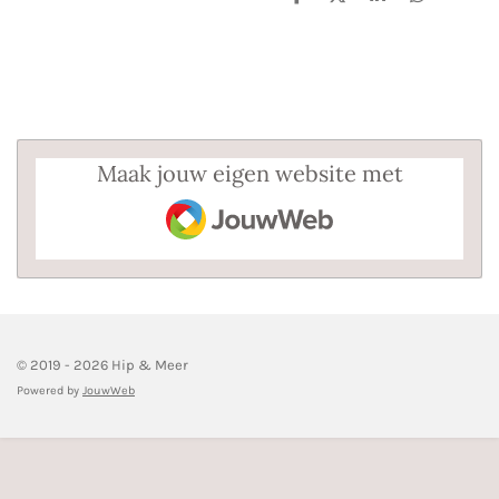
D
D
S
D
e
e
h
e
l
e
a
l
e
l
r
e
n
e
n
Maak jouw eigen website met
JouwWeb
© 2019 - 2026 Hip & Meer
Powered by
JouwWeb