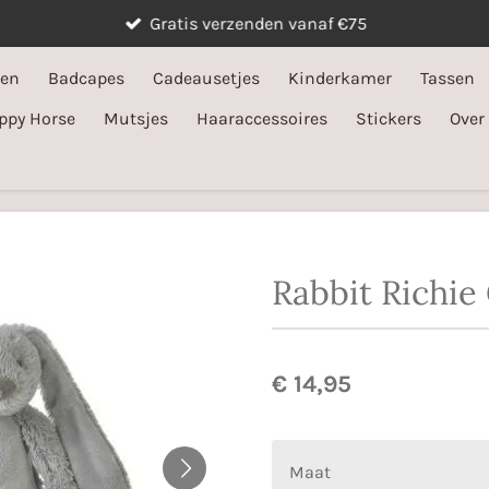
Gratis verzenden vanaf €75
ken
Badcapes
Cadeausetjes
Kinderkamer
Tassen
ppy Horse
Mutsjes
Haaraccessoires
Stickers
Over
Rabbit Richie
€ 14,95
Maat