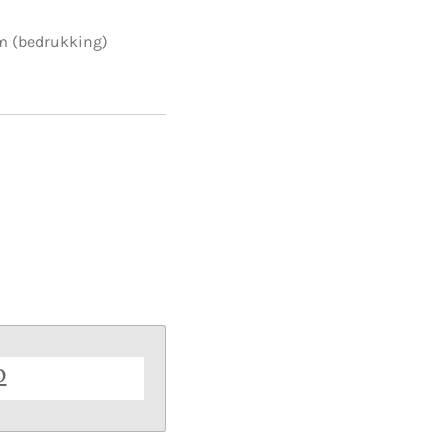
m (bedrukking)
b