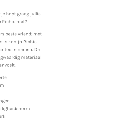
je hopt graag jullie
e
Richie niet?
ers beste vriend; met
s is konijn Richie
ar toe te nemen. De
ogwaardig materiaal
anvoelt.
orte
cm
roger
eiligheidsnorm
erk