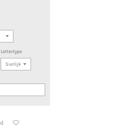
Lettertype
ld