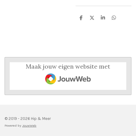
D
D
S
D
e
e
h
e
l
e
a
l
e
l
r
e
n
e
n
Maak jouw eigen website met
JouwWeb
© 2019 - 2026 Hip & Meer
Powered by
JouwWeb