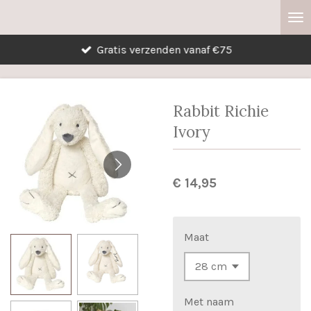
Ga
direct
Gratis verzenden vanaf €75
naar
de
hoofdinhoud
Rabbit Richie
Ivory
€ 14,95
Maat
Met naam