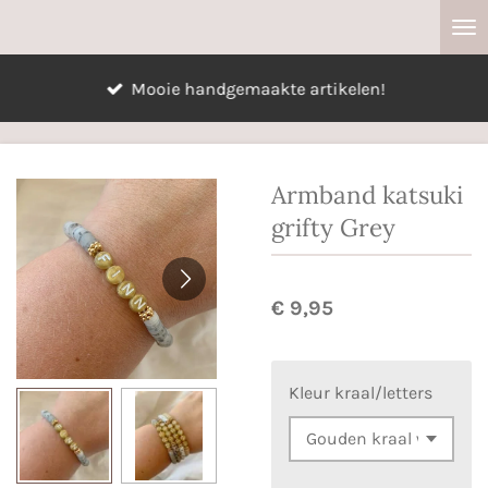
Ga
direct
naar
Mooie handgemaakte artikelen!
de
hoofdinhoud
Armband katsuki
grifty Grey
€ 9,95
Kleur kraal/letters