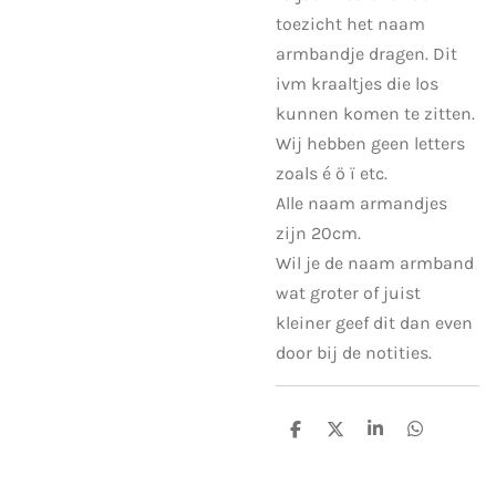
toezicht het naam
armbandje dragen. Dit
ivm kraaltjes die los
kunnen komen te zitten.
Wij hebben geen letters
zoals é ö ï etc.
Alle naam armandjes
zijn 20cm.
Wil je de naam armband
wat groter of juist
kleiner geef dit dan even
door bij de notities.
D
D
S
D
e
e
h
e
l
e
a
l
e
l
r
e