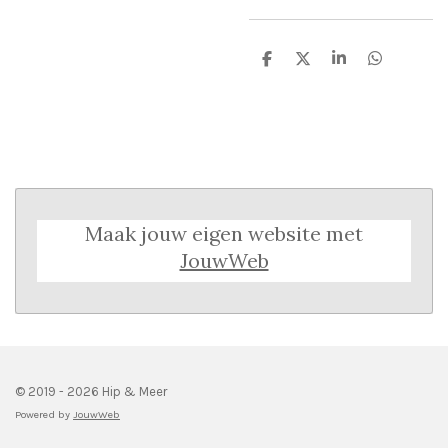
D
D
S
D
e
e
h
e
l
e
a
l
e
l
r
e
n
e
n
Maak jouw eigen website met
JouwWeb
© 2019 - 2026 Hip & Meer
Powered by
JouwWeb