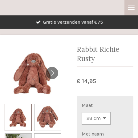
Ga
direct
Gratis verzenden vanaf €75
naar
de
hoofdinhoud
Rabbit Richie
Rusty
€ 14,95
Maat
Met naam