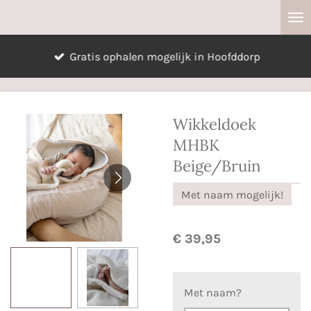
Ga
direct
naar
Gratis ophalen mogelijk in Hoofddorp
de
hoofdinhoud
Wikkeldoek
MHBK
Beige/Bruin
Met naam mogelijk!
€ 39,95
Met naam?