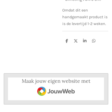
Omdat dit een
handgemaakt product is
is de levertijd 1-2 weken.
D
D
S
D
e
e
h
e
l
e
a
l
e
l
r
e
n
e
n
Maak jouw eigen website met
JouwWeb