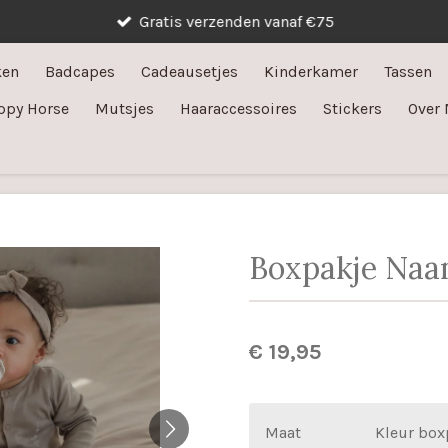
Gratis verzenden vanaf €75
ken
Badcapes
Cadeausetjes
Kinderkamer
Tassen
ppy Horse
Mutsjes
Haaraccessoires
Stickers
Over 
Boxpakje Na
€ 19,95
Maat
Kleur box