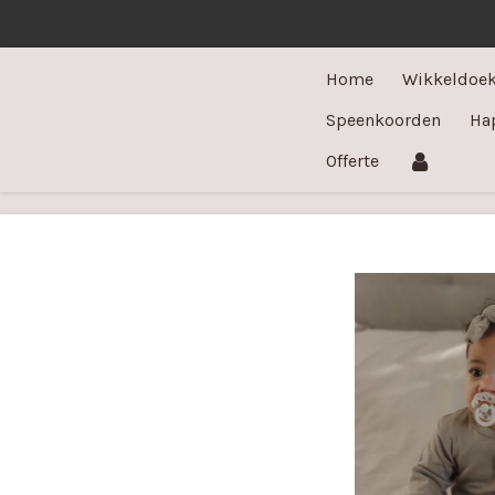
Ga
direct
Home
Wikkeldoe
naar
de
Speenkoorden
Ha
hoofdinhoud
Offerte