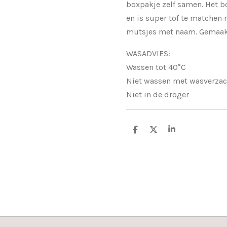
boxpakje zelf samen. Het b
en is super tof te matchen
mutsjes met naam. Gemaakt 
WASADVIES:
Wassen tot 40°C
Niet wassen met wasverzac
Niet in de droger
D
D
S
e
e
h
l
e
a
e
l
r
n
e