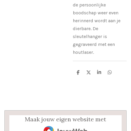
de persoonlijke
boodschap weer even
herinnerd wordt aan je
dierbare. De
sleutelhanger is
gegraveerd met een
houtlaser.
D
D
S
D
e
e
h
e
l
e
a
l
e
l
r
e
n
e
n
Maak jouw eigen website met
JouwWeb