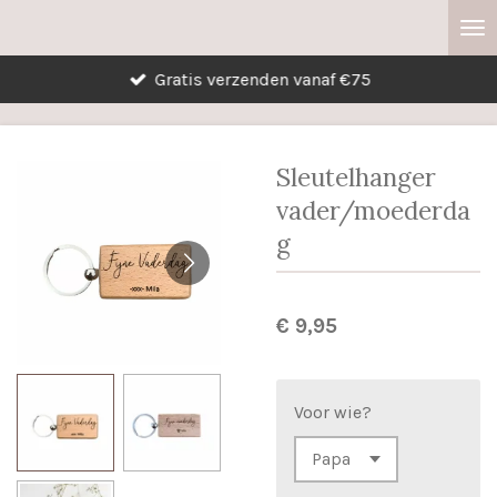
Ga
direct
Gratis verzenden vanaf €75
naar
de
hoofdinhoud
Sleutelhanger
vader/moederda
g
€ 9,95
Voor wie?