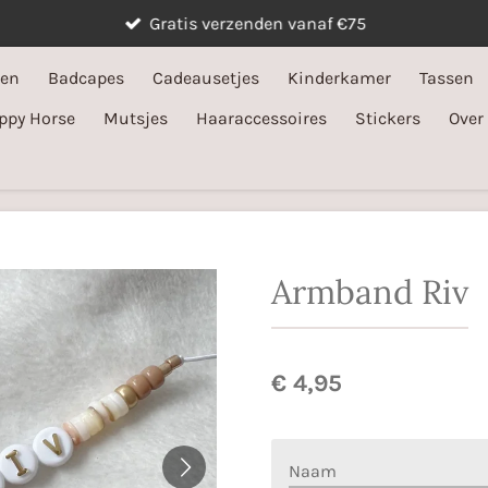
Gratis verzenden vanaf €75
ken
Badcapes
Cadeausetjes
Kinderkamer
Tassen
ppy Horse
Mutsjes
Haaraccessoires
Stickers
Over
Armband Riv
€ 4,95
Naam