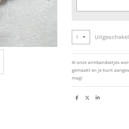
Uitgeschake
Al onze armbandsetjes wo
gemaakt en je kunt aange
mag!
D
D
S
e
e
h
l
e
a
e
l
r
n
e