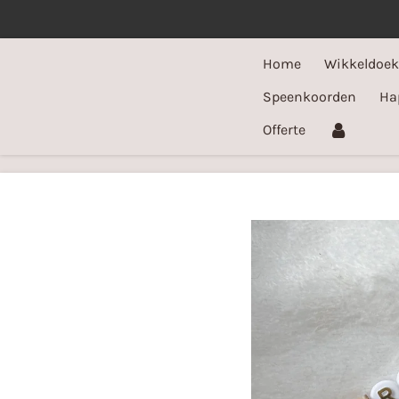
Ga
direct
Home
Wikkeldoe
naar
de
Speenkoorden
Ha
hoofdinhoud
Offerte