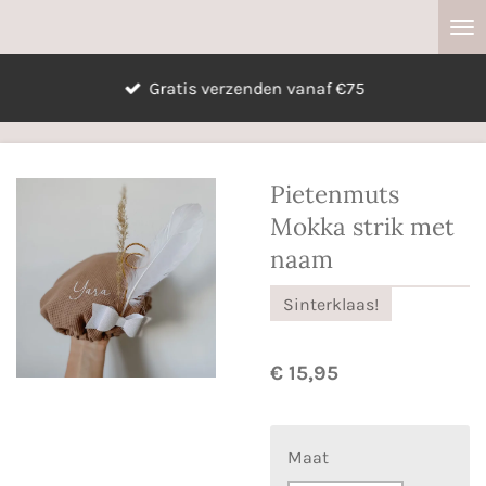
Ga
direct
naar
Gratis verzenden vanaf €75
de
hoofdinhoud
Pietenmuts
Mokka strik met
naam
Sinterklaas!
€ 15,95
Maat