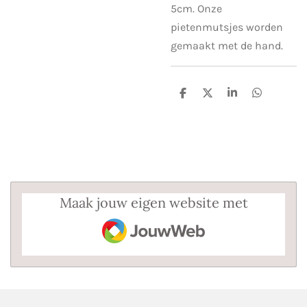
5cm. Onze
pietenmutsjes worden
gemaakt met de hand.
D
D
S
D
e
e
h
e
l
e
a
l
e
l
r
e
n
e
n
Maak jouw eigen website met
JouwWeb