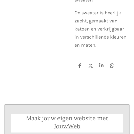
De sweater is heerlijk
zacht, gemaakt van
katoen en verkrijgbaar
in verschillende kleuren
en maten.
D
D
S
D
e
e
h
e
l
e
a
l
e
l
r
e
n
e
n
Maak jouw eigen website met
JouwWeb