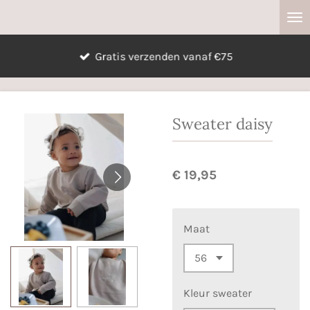
Ga
direct
naar
Gratis verzenden vanaf €75
de
hoofdinhoud
Sweater daisy
€ 19,95
Maat
Kleur sweater