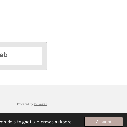
Powered by
JouwWeb
van de site gaat u hiermee akkoord.
Akkoord