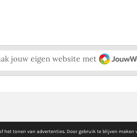
l
e
a
e
l
r
n
e
JouwWeb
ak jouw eigen website met
f het tonen van advertenties. Door gebruik te blijven maken 