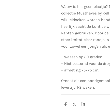
Wauw is het geen plaatje? 
collectie Musthaves by Kel
wikkeldoeken worden hand
heerlijk zacht. Je kunt de 
kanten gebruiken. Door de 
stoer imitatieleer randje i
voor zowel een jongen als 
– Wassen op 30 graden.
– Niet bestemd voor de drog
– afmeting 75×75 cm.
Omdat dit een handgemaakt
levertijd 1-2 weken.
D
D
S
e
e
h