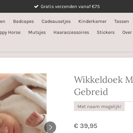
Gratis verzenden vanaf €75
ken
Badcapes
Cadeausetjes
Kinderkamer
Tassen
ppy Horse
Mutsjes
Haaraccessoires
Stickers
Over
Wikkeldoek 
Gebreid
Met naam mogelijk!
€ 39,95