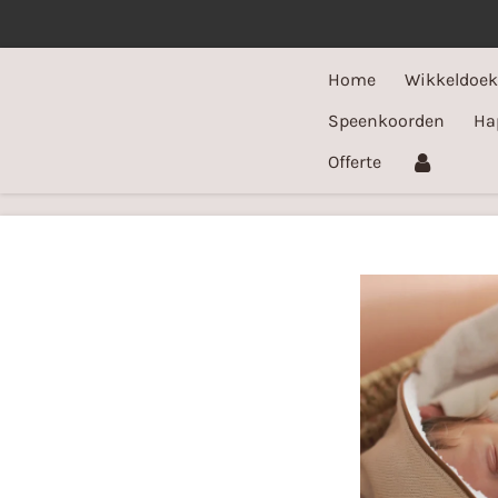
Ga
direct
Home
Wikkeldoe
naar
de
Speenkoorden
Ha
hoofdinhoud
Offerte